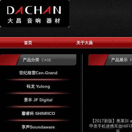
首页
关于大昌
产品分类
产品展示
CASE
世纪格雷Cen-Grand
钰龙 Yulong
景丰 JF Digital
馨睿科 SHINRICO
【2017新版】奥莱尔 au
甲类手机便携耳放HIF
享声Soundaware
器