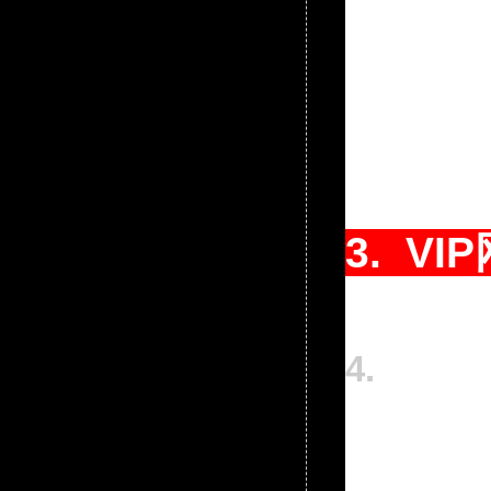
3.
VI
4.