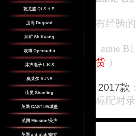
乾龙盛 QLS HiFi
有经验的
度高 Dugood
师旷 ShiKuang
aune
欧博 Operaudio
货
）
沐声电子 L.K.S
奥莱尔 AUNE
2017款
山灵 Shanling
标配对
英国 CASTLE/城堡
英国 Mission/美声
英国 aidiolab/傲立