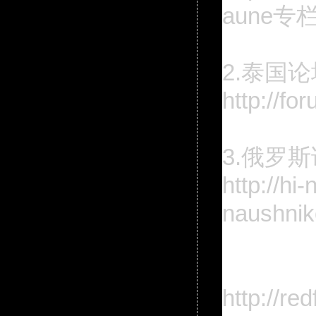
aune专栏 h
2.泰国论
http://f
3.俄罗
http://hi
naushnik
http://r