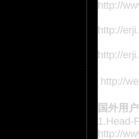
http://ww
http://er
http://e
http://w
国外用户
1.Head-F
http://w