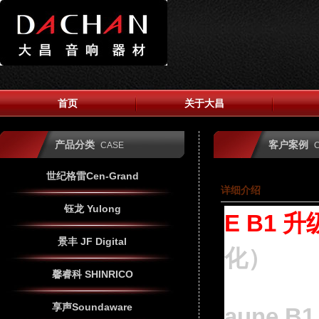
首页
关于大昌
产品分类
客户案例
CASE
世纪格雷Cen-Grand
详细介绍
钰龙 Yulong
E B1 升
景丰 JF Digital
化）
馨睿科 SHINRICO
享声Soundaware
aune B1