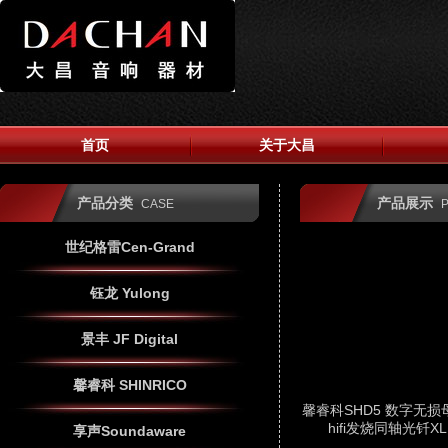
首页
关于大昌
产品分类
产品展示
CASE
世纪格雷Cen-Grand
钰龙 Yulong
景丰 JF Digital
馨睿科 SHINRICO
馨睿科SHD5 数字无
hifi发烧同轴光钎X
享声Soundaware