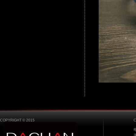
COPYRIGHT © 2015
电
手