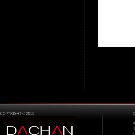
COPYRIGHT © 2015
电
手