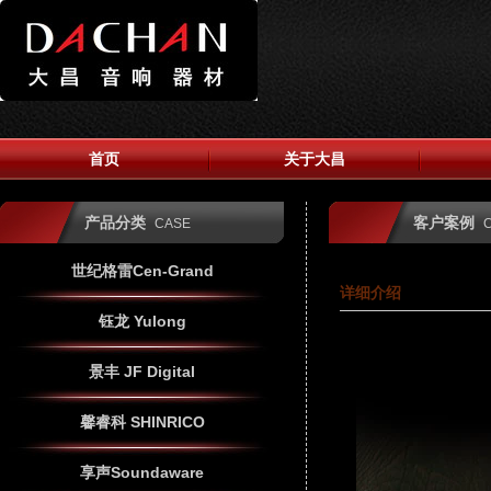
首页
关于大昌
产品分类
客户案例
CASE
世纪格雷Cen-Grand
详细介绍
钰龙 Yulong
景丰 JF Digital
馨睿科 SHINRICO
享声Soundaware