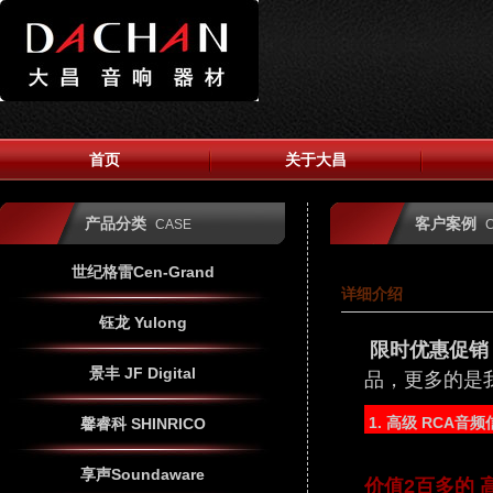
首页
关于大昌
产品分类
客户案例
CASE
世纪格雷Cen-Grand
详细介绍
钰龙 Yulong
限时优惠促销
景丰 JF Digital
品，更多的是
1. 高级 RCA音
馨睿科 SHINRICO
享声Soundaware
价值2百多的