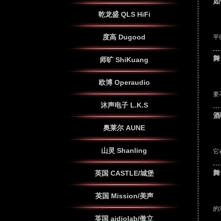
如
乾龙盛 QLS HiFi
在
度高 Dugood
平
舞
师旷 ShiKuang
生
欧博 Operaudio
要
沐声电子 L.K.S
酒
奥莱尔 AUNE
一
山灵 Shanling
它
舞
英国 CASTLE/城堡
舞
英国 Mission/美声
的
英国 aidiolab/傲立