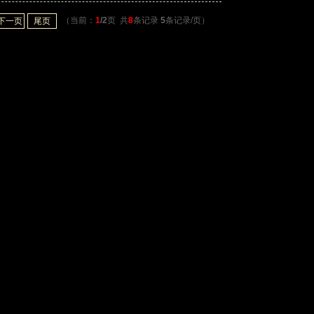
（当前：
1
/2
页 共
8
条记录
5
条记录/页）
下一页
尾页