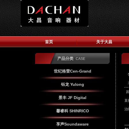
首页
关于大昌
产品分类
CASE
世纪格雷Cen-Grand
发
钰龙 Yulong
因
景丰 JF Digital
直
治
馨睿科 SHINRICO
享声Soundaware