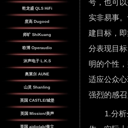
号，也可以
乾龙盛 QLS HiFi
实非易事。
度高 Dugood
建目标，即
师旷 ShiKuang
分表现目标
欧博 Operaudio
沐声电子 L.K.S
明的个性，
奥莱尔 AUNE
适应公众心
山灵 Shanling
强烈的感
英国 CASTLE/城堡
1.分
英国 Mission/美声
英国 aidiolab/傲立