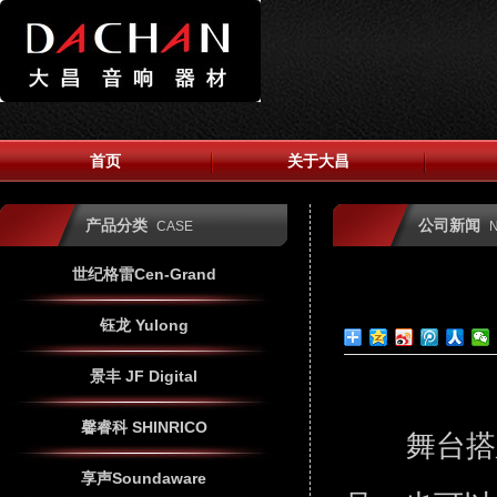
首页
关于大昌
产品分类
公司新闻
CASE
世纪格雷Cen-Grand
钰龙 Yulong
景丰 JF Digital
馨睿科 SHINRICO
舞台搭建
享声Soundaware