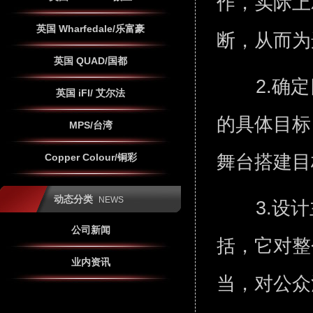
作，实际上
英国 Wharfedale/乐富豪
断，从而
英国 QUAD/国都
2.确
英国 iFI/ 艾尔法
的具体目标
MPS/台湾
舞台搭建
Copper Colour/铜彩
动态分类
NEWS
3.设
公司新闻
括，它对整
业内资讯
当，对公