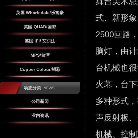
舞台美术总
英国 Wharfedale/乐富豪
式、新形象
英国 QUAD/国都
2500回
英国 iFI/ 艾尔法
脑灯，由计
MPS/台湾
台机械也很
Copper Colour/铜彩
火幕，台下
动态分类
NEWS
多种形式，
公司新闻
声反射板、
业内资讯
机械、控制