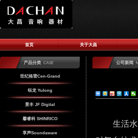
首页
关于大昌
产品分类
公司新闻
CASE
世纪格雷Cen-Grand
钰龙 Yulong
景丰 JF Digital
馨睿科 SHINRICO
生活水平
享声Soundaware