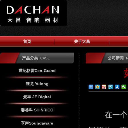
首页
关于大昌
产品分类
公司新闻
CASE
世纪格雷Cen-Grand
钰龙 Yulong
景丰 JF Digital
馨睿科 SHINRICO
在一个音
享声Soundaware