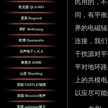
民用的，不
乾龙盛 QLS HiFi
同，有平衡
度高 Dugood
界的电磁辐
师旷 ShiKuang
连接，我们
欧博 Operaudio
沐声电子 L.K.S
干扰源对平
奥莱尔 AUNE
平对地环路
山灵 Shanling
上的共模电
英国 CASTLE/城堡
以应尽可
英国 Mission/美声
英国 aidiolab/傲立