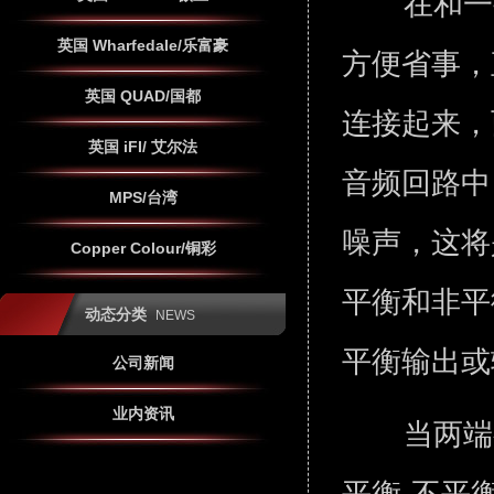
在和一
英国 Wharfedale/乐富豪
方便省事，
英国 QUAD/国都
连接起来，
英国 iFI/ 艾尔法
音频回路中
MPS/台湾
噪声，这将
Copper Colour/铜彩
平衡和非平
动态分类
NEWS
平衡输出
公司新闻
业内资讯
当两端
平衡-不