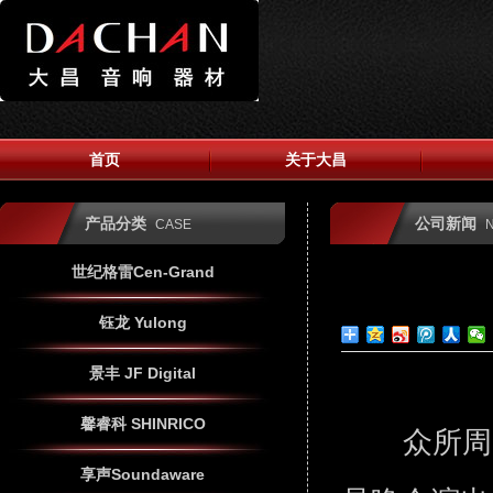
首页
关于大昌
产品分类
公司新闻
CASE
世纪格雷Cen-Grand
钰龙 Yulong
景丰 JF Digital
馨睿科 SHINRICO
众所周知
享声Soundaware