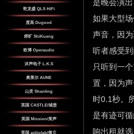
是晚会演出
乾龙盛 QLS HiFi
如果大型场
度高 Dugood
声音，因为
师旷 ShiKuang
听者感受到
欧博 Operaudio
沐声电子 L.K.S
只听到一个
奥莱尔 AUNE
置，因为声
山灵 Shanling
时0.1秒
英国 CASTLE/城堡
是有迹可循
英国 Mission/美声
响出租就
英国 aidiolab/傲立