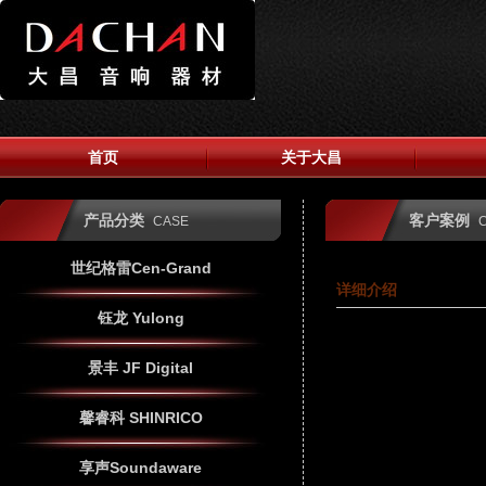
首页
关于大昌
产品分类
客户案例
CASE
世纪格雷Cen-Grand
详细介绍
钰龙 Yulong
景丰 JF Digital
馨睿科 SHINRICO
享声Soundaware