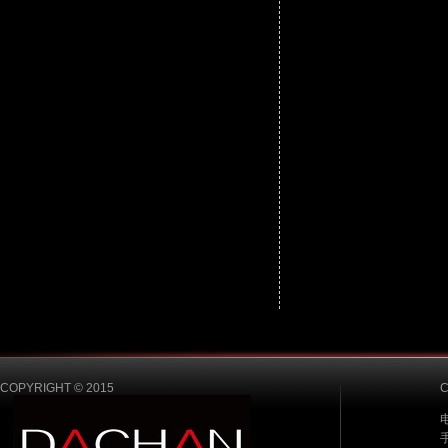
COPYRIGHT © 2015
电
手