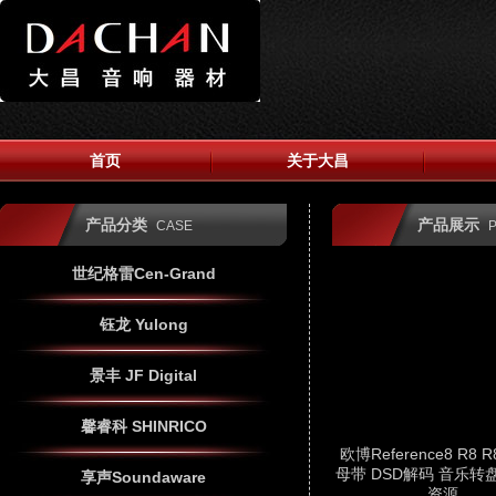
首页
关于大昌
产品分类
产品展示
CASE
世纪格雷Cen-Grand
钰龙 Yulong
景丰 JF Digital
馨睿科 SHINRICO
欧博Reference8 R8 
母带 DSD解码 音乐转
享声Soundaware
资源